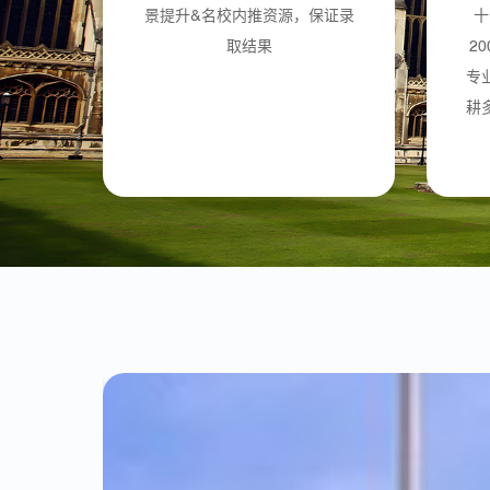
景提升&名校内推资源，保证录
十
取结果
2
专
耕