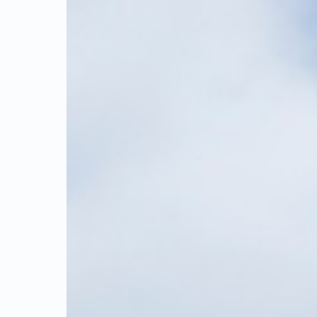
W，是一所公
学联盟、
士大学因下
的工程学
四分之一毕
、法律