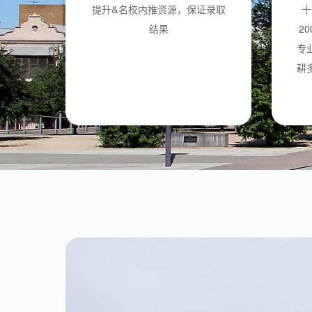
提升&名校内推资源，保证录取
十
结果
2
专
耕