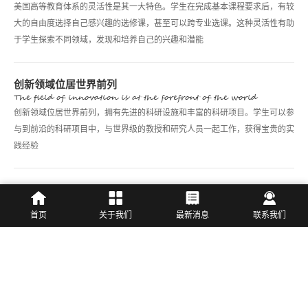
美国高等教育体系的灵活性是其一大特色。学生在完成基本课程要求后，有较
大的自由度选择自己感兴趣的选修课，甚至可以跨专业选课。这种灵活性有助
于学生探索不同领域，发现和培养自己的兴趣和潜能
创新领域位居世界前列
The field of innovation is at the forefront of the world
创新领域位居世界前列，拥有先进的科研设施和丰富的科研项目。学生可以参
与到前沿的科研项目中，与世界级的教授和研究人员一起工作，获得宝贵的实
践经验
职业发展和实习机会
Career development and internship opportunities
首页
关于我们
最新消息
联系我们
美国拥有世界上最大的经济体之一，提供了丰富的实习和就业机会。许多美国
大学与企业合作密切，能够为学生提供实习机会，帮助他们积累工作经验，建
立职业网络，为未来的职业发展铺路
03
申请时间线规划